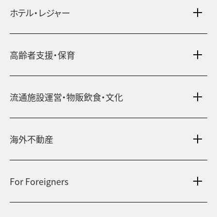
ホテル・レジャー
一括寮仲介
ビル管理
書籍・コミック
オフィス移転
鍵・カードキー
広告代理店
ディズニーリゾート(R)パートナーホテル
不動産投資
高齢者支援・保育
24時間コールセンター
住宅ローン
シティ・リゾートホテル
住まい・暮らし情報
札幌
・
京都
・
沖縄
保険・資産運用
介護・認可保育園
不動産オーナー様向け情報
ビジネスホテル
流通施設運営・物販飲食・文化
不動産信託
シニア総合窓口
横浜関内
・
流山おおたかの森
人事・総務部向け不動産情報
不動産投資信託(J-REIT)
府中
・
葛西
・
西葛西
ショッピングセンター
コワーキングスペース
人材派遣・紹介
日光温泉・川治温泉
海外不動産
和風レストラン
府中
・
東岡崎
京橋
・
新浦安
信州・戸倉上山田温泉
国際事業本部（日本）
文化・美術館
茨城 ゴルフ場
For Foreigners
上海
相田みつを美術館
カンボジア・ホテル
弘前れんが倉庫美術館
北京
Our English website
国内・海外旅行