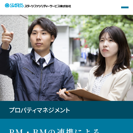
私たちの強み
サービス
事例紹介
遠隔監視制御システム「ビルコム」
研修センター
設備
会社情報
採用情報
清掃
代表メッセージ
お知らせ
新卒採用
警備
想い
お問い合わせ・ご相談
プロパティマネジメント
キャリア採用
プロパティマネジメント
事業内容
修繕・リニューアル
会社概要
PM・BMの連携による