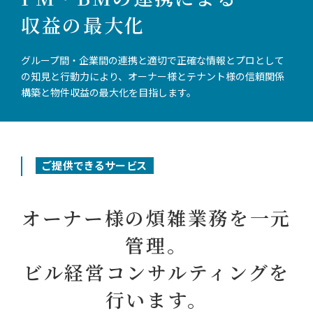
収益の最大化
セキュリティシステム
事業所/アクセス
PPP
グループ間・企業間の連携と適切で正確な情報と
プロとして
沿革
の知見と行動力により、オーナー様と
テナント様の信頼関係
構築と物件収益の最大化を
目指します。
鍵・カードキー「シャーロック」
資格取得者
スターツグループ
ご提供できるサービス
事業紹介動画
オーナー様の煩雑業務を一元
管理。
ビル経営コンサルティングを
行います。