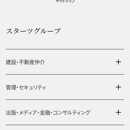
サイトマップ
スターツグループ
建設・不動産仲介
土地活用・免震住宅
管理・セキュリティ
新築分譲マンション・新築戸建
注文住宅・リフォーム
マンション・アパート管理
出版・メディア・金融・コンサルティング
賃貸・売買物件情報
社宅代行
不動産仲介
時間貸し駐車場
女性向け情報