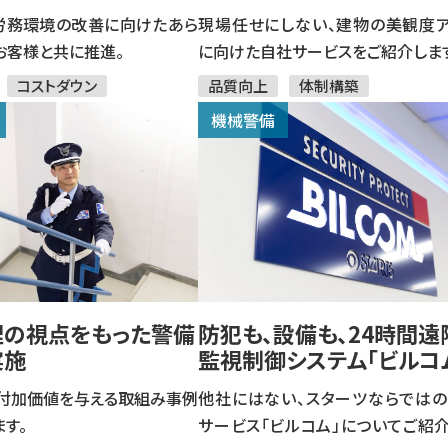
労務環境の改善に向けたあら
現場任せにしない、建物の美観度
お客様と共に推進。
に向けた自社サービスをご紹介しま
コストダウン
品質向上
体制構築
機械警備
理の視点をもった警備
防犯も、設備も、24時間遠
実施
監視制御システム「ビルコ
付加価値を与える取組み事例
他社にはない、スターツならでは
す。
サービス「ビルコム」についてご紹