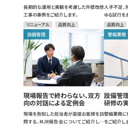
長期的な運用と美観を考慮した外壁改修
人手不足、
工事の事例をご紹介します。
ゆる試行を
リニューアル
品質向上
品質向上
設備管理
警備業務
現場報告で終わらない、双方
設備管
向の対話による定例会
研修の
現場を熟知した担当者が直接お客様を訪
警備業務に
問する、MJR報告会についてご紹介しま
をご紹介しま