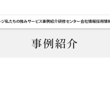
ージ
私たちの強み
サービス
事例紹介
研修センター
会社情報
採用情
遠隔監視制御システム「ビルコム」
代表メッセージ
新卒
事例紹介
設備
想い
キャ
清掃
事業内容
警備
会社概要
プロパティマネジメント
事業所/アクセ
修繕・リニューアル
沿革