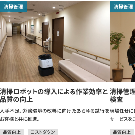
清掃管理
清掃管理
セキュリティシステム
資格取得者
PPP
スターツグルー
鍵・カードキー「シャーロック」
事業紹介動画
清掃ロボットの導入による作業効率と
清掃管理
品質の向上
検査
人手不足、労務環境の改善に向けたあらゆる試行を
現場任せに
お客様と共に推進。
サービスを
品質向上
コストダウン
品質向上