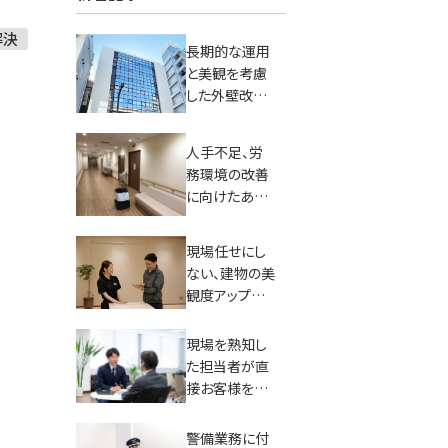
解決
長期的な運用
と美観を考慮
した外壁改修
工事の事例を
ご紹介します。
人手不足、労
務環境の改善
に向けたあら
ゆる試行をお
客様と共に推
現場任せにし
進。
ない、建物の美
観度アップに
向けた自社サ
ービスをご紹
現場を熟知し
介します。
た担当者が直
接お客様を訪
問する、MJR報
告会について
警備業務に付