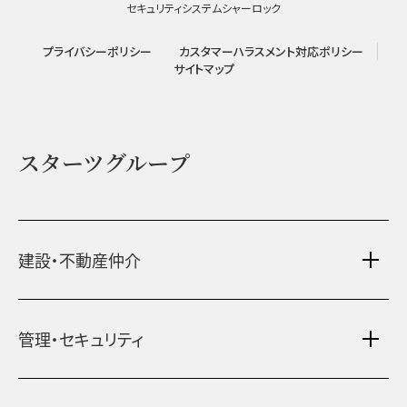
セキュリティシステム
シャーロック
プライバシーポリシー
カスタマーハラスメント対応ポリシー
サイトマップ
スターツグループ
建設・不動産仲介
土地活用・免震住宅
管理・セキュリティ
新築分譲マンション・新築戸建
注文住宅・リフォーム
マンション・アパート管理