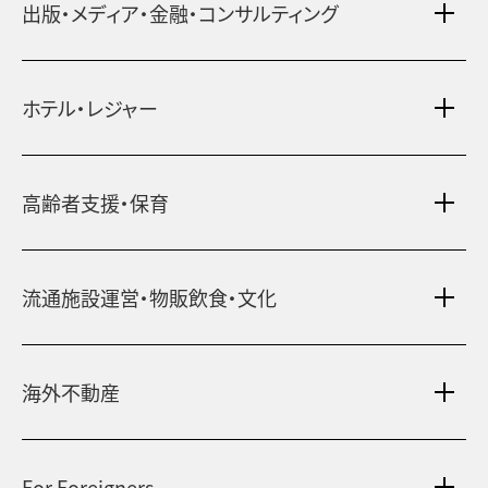
出版・メディア・金融・コンサルティング
賃貸・売買物件情報
社宅代行
不動産仲介
時間貸し駐車場
女性向け情報
ホテル・レジャー
一括寮仲介
ビル管理
書籍・コミック
オフィス移転
鍵・カードキー
広告代理店
ディズニーリゾート(R)パートナーホテル
不動産投資
高齢者支援・保育
24時間コールセンター
住宅ローン
シティ・リゾートホテル
住まい・暮らし情報
札幌
・
京都
・
沖縄
保険・資産運用
介護・認可保育園
不動産オーナー様向け情報
ビジネスホテル
流通施設運営・物販飲食・文化
不動産信託
シニア総合窓口
横浜関内
・
流山おおたかの森
人事・総務部向け不動産情報
不動産投資信託(J-REIT)
府中
・
葛西
・
西葛西
ショッピングセンター
コワーキングスペース
人材派遣・紹介
日光温泉・川治温泉
海外不動産
和風レストラン
府中
・
東岡崎
京橋
・
新浦安
信州・戸倉上山田温泉
国際事業本部（日本）
文化・美術館
茨城 ゴルフ場
For Foreigners