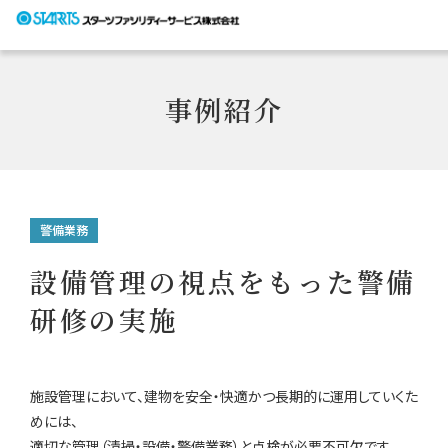
私たちの強み
サービス
事例紹介
事例紹介
遠隔監視制御システム「ビルコム」
研修センター
設備
会社情報
警備業務
採用情報
清掃
代表メッセージ
設備管理の視点をもった警備
お知らせ
研修の実施
新卒採用
警備
想い
お問い合
キャリア採用
プロパティマネジメント
事業内容
施設管理において、建物を安全・快適かつ長期的に運用していくた
めには、
修繕・リニューアル
会社概要
適切な管理（清掃・設備・警備業務）と点検が必要不可欠です。