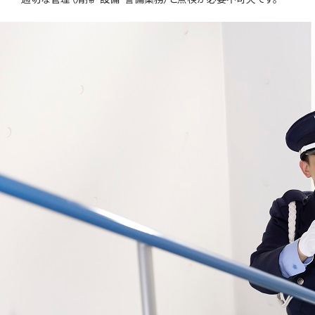
セキュリティシステム
事業所/アクセス
PPP
沿革
鍵・カードキー「シャーロック」
資格取得者
スターツグループ
事業紹介動画