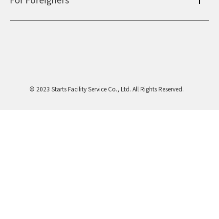
上海
相田みつを美術館
カンボジア・ホテル
弘前れんが倉庫美術館
北京
Our English website
国内・海外旅行
広州
International Division
研修施設
武漢
Guide for residential and investment property in Japan
台北
© 2023 Starts Facility Service Co., Ltd. All Rights Reserved.
在日本投资买房指南（簡体字）
香港
在日本投資買房指南（繁体字）
ソウル
일본의 주거용 및 투자용 부동산에 대한 안내입니다
マニラ
ハノイ
ホーチミン
バンコク